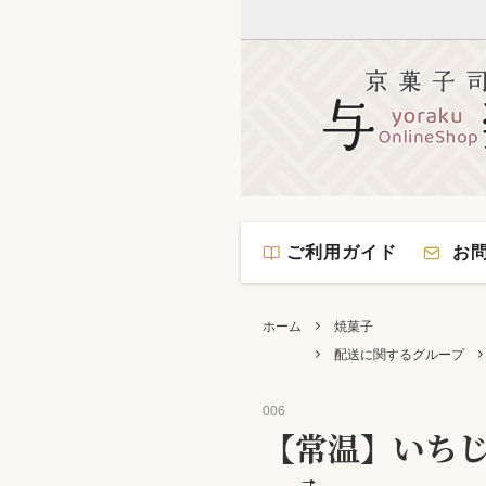
焼菓子
配送に関するグ
ご利用ガイド
お問
ホーム
焼菓子
配送に関するグループ
006
【常温】いちじ