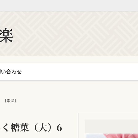
ループ
生菓子
い合わせ
【常温】
く糖菓（大）6