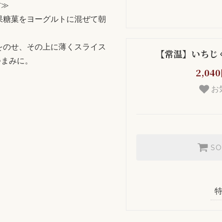
方≫
果糖菓をヨーグルトに混ぜて朝
をのせ、その上に薄くスライス
【常温】いちじ
つまみに。
2,04
お
SO